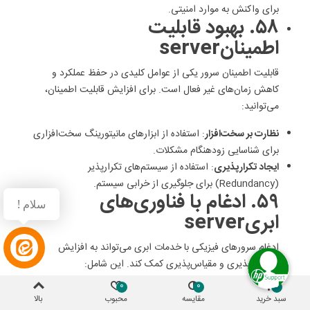
برای واکنش به موارد امنیتی.
۵۸. بهبود قابلیت
اطمینانserver
قابلیت اطمینان سرور یکی از عوامل کلیدی در حفظ عملکرد و
کاهش زمان‌های غیر فعال است. برای افزایش قابلیت اطمینان،
می‌توانید:
نظارت بر سخت‌افزار
: استفاده از ابزارهای مانیتورینگ سخت‌افزاری
برای شناسایی زودهنگام مشکلات.
ایجاد تکرارپذیری
: استفاده از سیستم‌های تکرارپذیر
(Redundancy) برای جلوگیری از خرابی سیستم.
۵۹. ادغام با فناوری‌های
سلام !
ابریserver
ادغام سرورهای فیزیکی با خدمات ابری می‌تواند به افزایش
انعطاف‌پذیری و مقیاس‌پذیری کمک کند. این شامل:
0
0
0
بازیابی از بلایای طبیعی
: استفاده از خدمات ابری برای ایجاد
سبد خرید
مقایسه
محبوب
بالا
راهکارهای بازیابی از بلایای طبیعی.