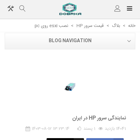
خانه
>
بلاگ
>
قیمت سرور HP
>
نصب esxi روی pc
BLOG NAVIGATION
نمایندگی سرور HP در ایران
14041 بازدید
1
پسند
1403-08-12 13:23:14