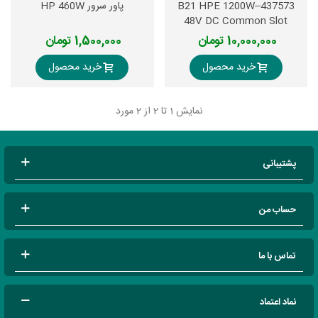
437573-B21 HPE 1200W-
پاور سرور HP 460W
48V DC Common Slot
Power Supply
10,000,000 تومان
1,500,000 تومان
خرید محصول
خرید محصول
نمایش
1
تا 2 از 2 مورد
پشتیبانی
حساب من
تماس با ما
نماد اعتماد