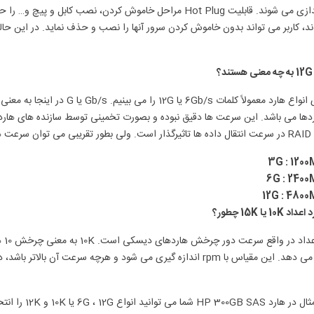
در نظر گرفت:
3G : 120
6G : 240
12G : 480
 10K یا 15K چطور؟
نشان می دهد. این مقیاس با rpm اندازه گیری می شود و هرچه سرعت 
توانید انواع 6G ، 12G یا 10K و 12K را انتخاب کنید که البته قیمت های متفاوتی دارند.