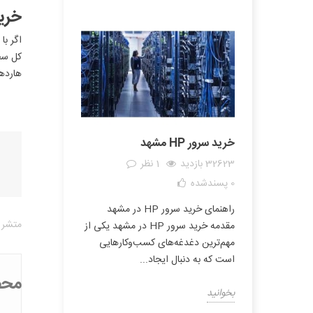
خرید
اگر با
هاردهای نسل قبل مانند 8 و 9 
خرید سرور HP مشهد
32623 بازدید
1 نظر
0
پسندشده
راهنمای خرید سرور HP در مشهد
متشر 
مقدمه خرید سرور HP در مشهد یکی از
مهم‌ترین دغدغه‌های کسب‌وکارهایی
است که به دنبال ایجاد...
محص
بخوانید