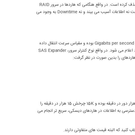
راه اندازی می شوند. قابلیت Hot Plug مراحل خاموش کردن، نصب کابل و پیچ و… را حذف کرده است. در واقع هنگامی که هاردها در سرور RAID
شده اند، کاربر می تواند بدون خاموش کردن سرور آنها را نصب و حذف نماید. در این حالت نه اطلاعات آسیب می بیند و نه Downtime به وجود می
بر روی انواع هارد معمولاً کلمات 6Gb/s یا 12G را می بینیم. Gb/s یا G در اینجا به معنی Gigabits per second بوده و مقیاس سرعت انتقال داده
در هاردها می باشد. این سرعت ها دقیق نبوده و بصورت تخمینی توسط سازنده های هارد اعلام می شود. در واقع نوع کنترلر سرور، SAS Expander
این اعداد در واقع سرعت دور چرخش هاردهای دیسکی است. 10K به معنی چرخش 10 هزار دور در دقیقه بوده و 15K چرخش 15 هزار در دقیقه را
آن بالاتر باشد، دسترسی به اطلاعات در هاردهای دیسکی، سریع تر انجام می