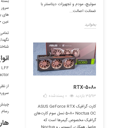
بسته ب
سوئیچ، مودم و تجهیزات دیتاسنتر با
ضمانت اصالت...
عین حا
بخوانید
شناخت
انوا
Small Form Factor
RTX-5080
سرورها
3593 بازدید
0
پسندشده
چینش 
کارت گرافیک ASUS GeForce RTX
رسام س
5080 Noctua OC نسل سوم کارت‌های
گرافیک مخصوص گیمرها است که
هار
حاصل همکاری ایسوس و Noctua...