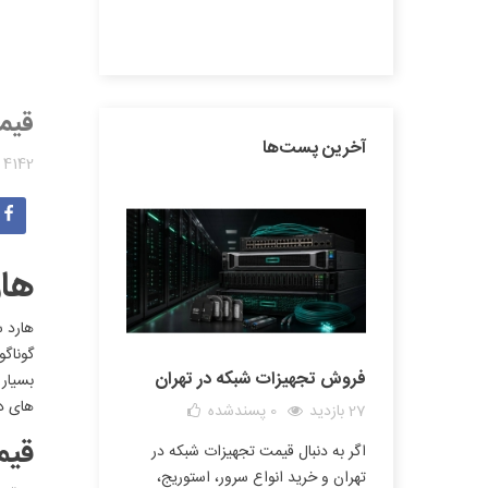
مشاهده همه دسته‌بندی‌ها
قیم
آخرین پست‌ها
4142 بازدید
هار
فروش تجهیزات شبکه در تهران
بسیار 
های د
27 بازدید
0
پسندشده
قیم
اگر به دنبال قیمت تجهیزات شبکه در
تهران و خرید انواع سرور، استوریج،