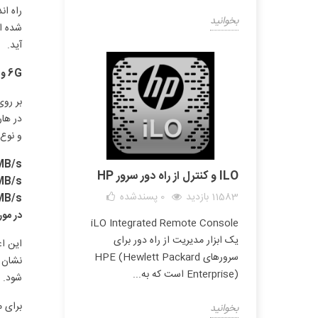
بخوانید
آید.
6G و 12G به چه معنی هستند؟
و نوع RAID در سرعت انتقال داده ها تاثیرگذار است. ولی بطور تقریبی می توان سرعت هاردهای را بدین صورت 
0MB/s
ILO و کنترل از راه دور سرور HP
0MB/s
11583 بازدید
0
پسندشده
0MB/s
در مورد اعداد
iLO Integrated Remote Console
یک ابزار مدیریت از راه دور برای
سرورهای HPE (Hewlett Packard
Enterprise) است که به...
شود.
برای مثال در هارد HP 300GB SAS شما می 
بخوانید