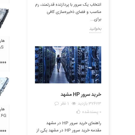
انتخاب یک سرور با پردازنده قدرتمند، رم
مناسب و فضای ذخیره‌سازی کافی
برای...
بخوانید
AS
00,000
خرید سرور HP مشهد
32623 بازدید
1 نظر
0
پسندشده
 6G
راهنمای خرید سرور HP در مشهد
مقدمه خرید سرور HP در مشهد یکی از
0,000