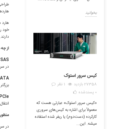
هاردها
بخوانید
خود را
دارند.
از چه 
SAS :
در سرعت های 10K و 15K موجود هستند و
کیس سرور استوک
ATA :
27358 بازدید
1 نظر
بزرگتر
0
پسندشده
PCIe :
«کیس سرور استوک» عبارتی هست که
انتقا
معمولاً برای اشاره به کیس‌های سروری
منظور از Hot Swap یا lug
کارکرده (دست‌دوم) یا ریفر شده استفاده
میشه. این...
در سرو