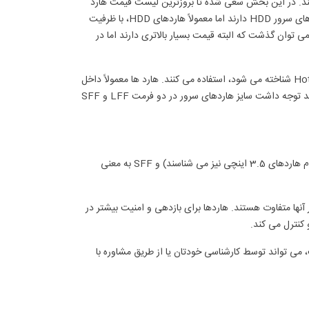
ستند. در این بخش سعی شده تا بروزترین لیست قیمت هارد
سرور را در اختیار کاربران قرار دهیم. برای مثال درایوهای SSD قیمتی بسیار بالاتر از هاردهای سرور HDD دارند اما معمولاً هاردهای HDD، با ظرفیت
بالاتری تولید می شوند. البته از نسل جدید حافظه های ذخیره سازی مانند NVMe نمی توان گذشت که البته قیمت بسیار بالاتری دارند اما در
تمامی سرورهای اخیر برند HPE ، از نحوه اتصال بدون قطعی و خاموشی که با نام Hot-Plug شناخته می شود، استفاده می کنند. هارد ها معمولاً داخل
نگهدارنده ای به نام کیج (Cage) قرار گرفته و به سهولت داخل سرور نصب می شوند. باید توجه داشت سایز هاردهای سرور در دو فرمت LFF و SFF
LFF مخفف Large Form Factor بوده که به معنی سایز بزرگ بوده (این هاردها را با نام هاردهای 3.5 اینچی نیز می شناسند) و SFF به معنی
ج یا نگهدارنده هارد سرور آنها متفاوت هستند. هاردها برای بازدهی و امنیت بیشتر در
ی تواند توسط کارشناسی خودتان یا از طریق مشاوره با