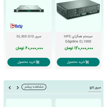
سیستم همگرای HPE
سرور DL360 G10
Edgeline EL1000
120,000,000 تومان
60,000,000 تومان
خرید محصول
خرید محصول
مشاهده بیشتر
سرور g11