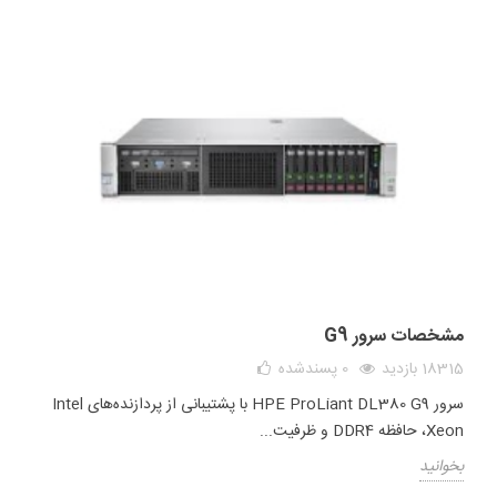
مشخصات سرور G9
18315 بازدید
0
پسندشده
سرور HPE ProLiant DL380 G9 با پشتیبانی از پردازنده‌های Intel
Xeon، حافظه DDR4 و ظرفیت...
بخوانید