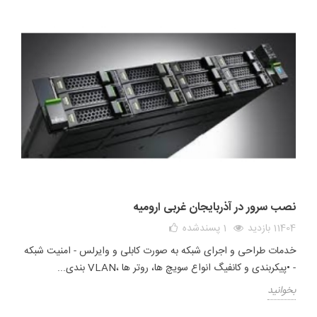
نصب سرور در آذربایجان غربی ارومیه
11404 بازدید
1
پسندشده
خدمات طراحی و اجرای شبکه به صورت کابلی و وایرلس - امنیت شبکه
- •پیکربندی و کانفیگ انواع سویچ ها، روتر ها ،VLAN بندی...
بخوانید