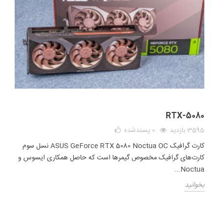
RTX-5080
3595 بازدید
0
پسندشده
کارت گرافیک ASUS GeForce RTX 5080 Noctua OC نسل سوم
کارت‌های گرافیک مخصوص گیمرها است که حاصل همکاری ایسوس و
Noctua...
بخوانید