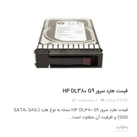
قیمت هارد سرور HP DL380 G9
6678 بازدید
0
پسندشده
قیمت هارد سرور HP DL380 G9 بسته به نوع هارد (SATA، SAS،
SSD) و ظرفیت آن متفاوت است....
بخوانید