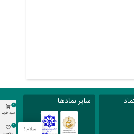
ماد
سایر نمادها
0
سبد خرید
0
سلام !
محبوب