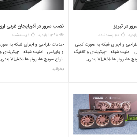
د.
ر در تبریز
نصب سرور در آذربایجان غربی ارو
100
پسندشده
11398 بازدید
1
پسندشده
راحی و اجرای شبکه به صورت کابلی
خدمات طراحی و اجرای شبکه به صورت
 - امنیت شبکه - •پیکربندی و کانفیگ
و وایرلس - امنیت شبکه - •پیکربندی و
، روتر ها ،VLAN بندی...
انواع سویچ ها، روتر ها ،VLAN بندی...
بخوانید
ده کارایی بالایی خواهد داشت. در حقیقت پردازنده اطلاعات و داده هایی را که در
 را تحویل می دهد.
به دیگر پردازنده های خانواده زئون که توسط اینتل تولید شده اند ، قیمت بالاتری
 ، $4115.00 است . خرید پردازنده ی E5-2699 V3 ، ممکن است گران باشد اما دارای ویژگی ها و قدرتی منحصر به
رشناسان فروش دوبرکا تماس بگیرید . دوبرکا یکی از فروشگاه های واردکننده ، س