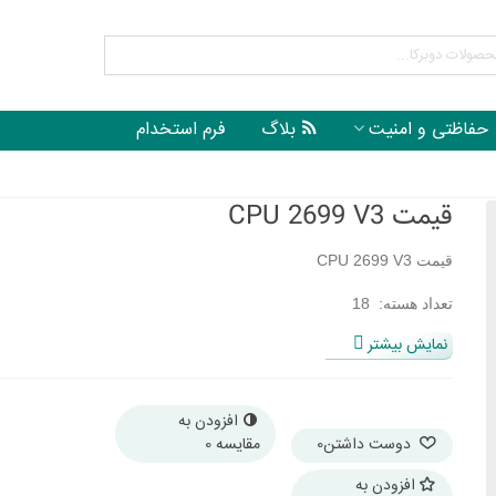
حفاظتی و امنیت
بلاگ
فرم استخدام
قیمت CPU 2699 V3
قیمت CPU 2699 V3
تعداد هسته: 18
نمایش بیشتر
ظرفیت حافظه : 768 گیگابایت
میزان کش: 45 مگابایت
افزودن به
سازگار با سرور : سرور های نسل 9
دوست داشتن
0
مقایسه
0
افزودن به