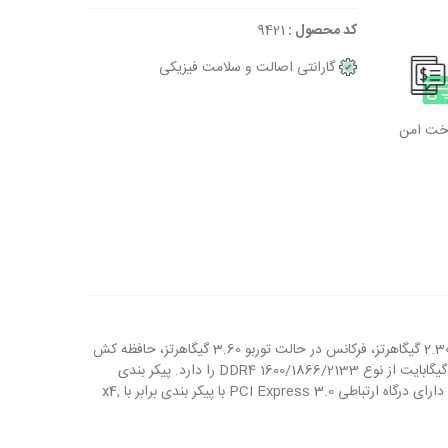
کد محصول :
9421
گارانتی اصالت و سلامت فیزیکی
اخت امن
قیمت CPU 2699 V3 پردازنده E5-2699 v3 ساخت شرکت اینتل سری Xeon مدل E5-2699 V3 دارای 18 هسته، 36 رشته، فرکانس در حالت پایه 2.30 گیگاهرتز، فرکانس در حالت توربو 3.60 گیگاهرتز، حافظه کش
یا پنهان با ظرفیت 45 مگابایت، توان مصرفی 145 وات می باشد. پردازنده اینتل مدل E5-2699 V3 قابلیت پشتیبانی از حداکثر حافظه با ظرفیت 768 گیگابایت از نوع DDR4 1600/1866/2133 را دارد. پیکر بندی
حافظه پردازنده E5-2699 V3، 4 کانال بوده و از پهنای باند حافظه 68 گیگابایت در ثانیه برخوردار است. این پردازنده از حافظه ECC پشتیبانی نموده و دارای درگاه ارتباطی PCI Express 3.0 با پیکر بندی برابر با x4,