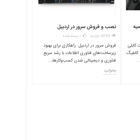
میه
نصب و فروش سرور در اردبیل
11287 بازدید
0
پسندشده
 کابلی
فروش سرور در اردبیل: راهکاری برای بهبود
قیمت CPU 2699 V3 پردازنده مدل Intel Xeon E5-2699 v3 دارای 18 هسته می باشد به همین دلیل از قابلیت اجرای 36 رشته پردازشی برخوردار است. فرکانس پایه این پردازنده برای سرور 2.3 گیگاهرتز است که
شما می توانید فرکانس پایه را با استفاده از فناوری توربو به 3.6 گیگاهرتز ارتقاء دهید. علاوه بر موارد ذکر شده در پردازنده Intel Xeon E5-2699 v3 فناوری Turbo Boost نسخه 2.0 تعبیه شده است. با بهره گیری از
 کانفیگ
زیرساخت‌های فناوری اطلاعات با رشد سریع
فناوری Turbo Boost امکان تغییر فرکانس داینامیک با توجه به بار کاری در هر لحظه وجود دارد. هم چنین این پردازنده از حافظه پنهان به ظرفیت 45 مگابایت پشتیبانی می کند و با توجه به عملیاتی که انجام می
فناوری و دیجیتالی شدن کسب‌وکارها،...
دهد از توان حرارتی 145 وات برخوردار بوده و سرعت باس آن 9.6 GT/s می باشد. با توجه به موارد ذکر شده نتیجه می گیریم که پردازنده Intel Xeon E5-2699 v3 از سرعت محاسباتی و قدرت پردازش مطلوبی
بخوانید
قیمت CPU 2699 V3 با حافظه رم DDR4 سازگار بوده بنابراین شما می توانید از این پردازنده در کنار حافظه DDR4 با فرکانس های 1600، 1866 و 2166 استفاده نمایید. در این صورت در اجرای برنامه های تخصصی و
محاسباتی سنگین به بالاترین سرعت و کیفیت عملکرد سرور دست خواهید یافت. این پردازنده برای ارتباط با مموری از 4 کانال استفاده می کند. علاوه بر موارد ذکر شده پردازنده Intel Xeon E5-2699 v3 با تکنولوژی
 صف حافظه رم منتظر پردازش هستند را دریافت کرده و عملیات
 دارند. براساس سایت اینتل آخرین قیمتی که برای این محصول درج
 فرد نسبت به دیگر پردازنده های این کمپانی است. شما می توانید جهت استعلام آخرین
رور و تجهیزات سرور است