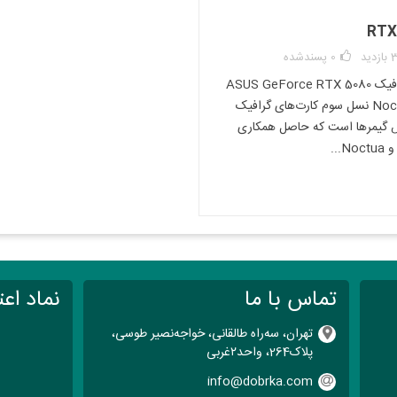
RTX
ید
0
پسندشده
سرور G9
خرید رم سرور DL360 G9
کارت گرافیک ASUS GeForce RTX 5080
Noctua OC نسل سوم کارت‌های گرافیک
یمرها است که حاصل همکاری
N...
تماس با ما
نماد اعت
تهران، سه‌راه طالقانی، خواجه‌نصیر طوسی،
پلاک264، واحد۲‌غربی
info@dobrka.com