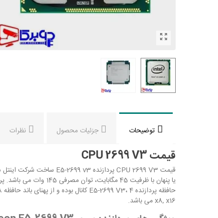
توضیحات
جزئیات محصول
نظرات
قیمت CPU 2699 V3
x8, x16 می باشد.