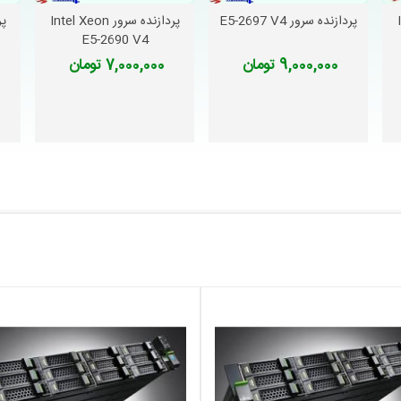
I
پردازنده سرور E5-2697 V4
پردازنده سرور Intel Xeon
دوست داشتن
دوست داشتن
E5-2690 V4
9,000,000 تومان
7,000,000 تومان
خرید CPU 2620 V3
قیمت CPU 2699 V4
ذکر شده است ، بخشی از ویژگی های اساسی این پردازنده است . شما می توانید برای مط