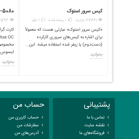
دسته بندی های مرتبط با این محصول :
کیس سرور استوک
-5080
27361 بازدید
0
پسندشده
1 نظر
3593 بازد
«کیس سرور استوک» عبارتی هست که معمولاً
برای اشاره به کیس‌های سروری کارکرده
(دست‌دوم) یا ریفر شده استفاده میشه. این...
مخصوص گ
ایسوس و octua
بخوانید
بخوانید
پشتیبانی
حساب من
تماس با ما
حساب کاربری من
نقشه سایت
سفارشات من
فروشگاه‌های ما
آدرس‌های من