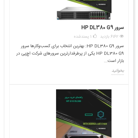
سرور HP DL380 G9
6162 بازدید
1
پسندشده
سرور HP DL380 G9: بهترین انتخاب برای کسب‌وکارها سرور
HP DL380 G9 یکی از پرطرفدارترین سرورهای شرکت اچ‌پی در
بازار است...
بخوانید