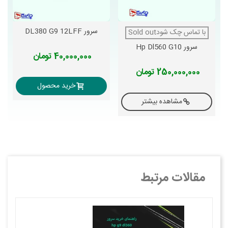
سرور DL380 G9 12LFF
با تماس چک شودSold out
سرور Hp Dl560 G10
40,000,000 تومان
250,000,000 تومان
خرید محصول
مشاهده بیشتر
مقالات مرتبط