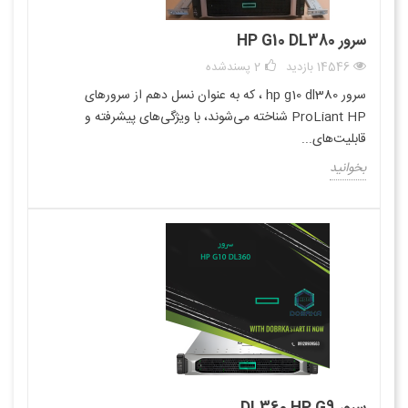
سرور HP G10 DL380
14546 بازدید
2
پسندشده
سرور hp g10 dl380 ، که به عنوان نسل دهم از سرورهای
ProLiant HP شناخته می‌شوند، با ویژگی‌های پیشرفته و
قابلیت‌های...
بخوانید