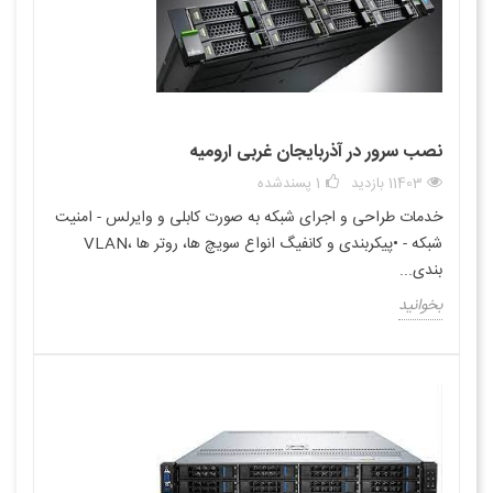
نصب سرور در آذربایجان غربی ارومیه
11403 بازدید
1
پسندشده
خدمات طراحی و اجرای شبکه به صورت کابلی و وایرلس - امنیت
شبکه - •پیکربندی و کانفیگ انواع سویچ ها، روتر ها ،VLAN
بندی...
بخوانید