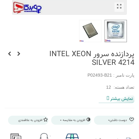
پردازنده سرور INTEL XEON
SILVER 4214
پارت نامبر : P02493-B21
تعداد هسته: 12
نمایش بیشتر
ظرفیت حافظه : 1ترابایت
میزان کش: 16.5 مگابایت
دوست داشتن
0
افزودن به مقایسه
0
افزودن به علاقمندی
سازگار با سرور : سرور های نسل 10