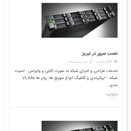
نصب سرور در تبریز
514 بازدید
100
پسندشده
خدمات طراحی و اجرای شبکه به صورت کابلی و وایرلس - امنیت
شبکه - •پیکربندی و کانفیگ انواع سویچ ها، روتر ها ،VLAN
بندی...
بخوانید