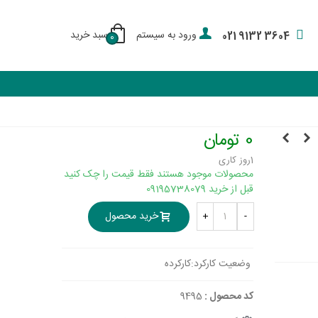
ورود به سیستم
سبد خرید
021 9132 3604
0
0 تومان
1روز کاری
محصولات موجود هستند فقط قیمت را چک کنید
قبل از خرید 09195738079
خرید محصول
+
-
وضعیت کارکرد:
کارکرده
کد محصول :
9495