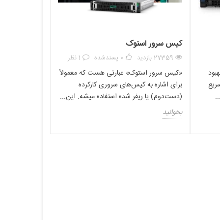
کیس سرور استوک
27359 بازدید
0
پسندشده
1 نظر
پردازنده اینتل زئون Silver 4215 نیز همانند سایر پردازنده‌های نسل دوم سری زئون به تکنولوژی‌های کاربردی اینتل مجهز شده است. فناوری Intel DL Boost یکی از تکنولوژی‌های به کار رفته در این پردازنده بوده و در
هبود
«کیس سرور استوک» عبارتی هست که معمولاً
ارد. این فناوری موجب افزایش توان استنباطی پردازنده در اجرای پردازش‌های متفاوت می شود. فناوری RDT یکی دیگر از فناوری‌های به کار رفته در این سی پی یو می باشد که استفاده
ریع
برای اشاره به کیس‌های سروری کارکرده
از آن موجب کنترل کامل پردازنده بر روی اختصاص منابعی مانند رم کش (Cache) و پهنای باند رم به برنامه‌ها و... می شود. فناوری‌های دیگری مانند VT-x (تقسیم وظایف پردازنده به چند بخش مختلف به صورت
مجازی)، EPT (ایجاد جدول برای داده‌ها به صورت مجازی جهت ارتباط سریع با رم رم) و VT-d (برقرای ارتباط بهینه و امن با تجهیزات ورودی و خروجی) نیز در پردازنده زئون Silver 4215 استفاده شده اند. پشتیبانی
.
(دست‌دوم) یا ریفر شده استفاده میشه. این...
بخوانید
4215 است.شما می توانید با توجه به قابلیت ارتقا در سرورهای نسل دهم اچ پی ، سرور خود را با استفاده از این
ر هنگام پردازش سرعت مناسبی را تجربه کنید . شما می توانید با خرید از دوبرکا یک خرید
 بگیرید.توجه داشته باشید با توجه به نوسانات بازار ارز در