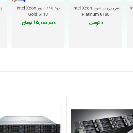
Int
سی پی یو سرور Intel Xeon
پردازنده سرور Intel Xeon
دوست داشتن
دوست داشتن
Gold 5118
Platinum 8180
0 تومان
15,000,000 تومان
با فرکا
وی اسلات توسعه PCI Express نسخه 3.0 را دارد.
. در صورتی که قصد دارید با تمامی مشخصات این محصول آشنا شوید . به بخش 
این پردازنده به شمار می رود.