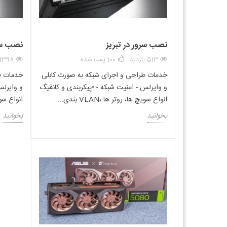
نقش مهمی در بهبود سرعت ارتباط بین رم رم و هارددیسک ایفا می 
محصول مرتبط :
نصب سرور در تبریز
نصب سرو
513 بازدید
100
پسندشده
11398 بازدی
خدمات طراحی و اجرای شبکه به صورت کابلی
خدمات ط
و وایرلس - امنیت شبکه - •پیکربندی و کانفیگ
و وایرلس
انواع سویچ ها، روتر ها ،VLAN بندی...
انواع سویچ ها
از تکنولوژی Hyper-Threading نیز امکان انجام دو پردازش به وسیله‌ی یک هسته را فراهم کرده و اجرای پردازش به شکل مجازی را ممکن می سازد.
بخوانید
بخوانید
خرید پردازنده سرور Intel Xeon silver 4215
پردازنده ق
مطمئن را داشته باشید ، همچنان از خدمات پس از فروش محصولات دوبر
ایران ، قیمت محصولات متغییر هستند ، لطفا جهت استعلام قیمت م
موارد مرتبط با این محصول: