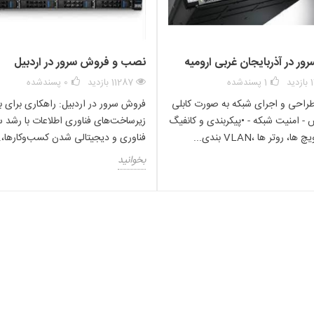
کند.
ر در آذربایجان غربی ارومیه
نصب و فروش سرور در اردبیل
قیمت CPU 4216
د
1
پسندشده
11287 بازدید
0
پسندشده
راحی و اجرای شبکه به صورت کابلی
فروش سرور در اردبیل: راهکاری برای ب
زمینه هوش مصنوعی کاربرد د
 - امنیت شبکه - •پیکربندی و کانفیگ
زیرساخت‌های فناوری اطلاعات با رشد س
، روتر ها ،VLAN بندی...
فناوری و دیجیتالی شدن کسب‌وکارها،..
بخوانید
یکی از پردازنده سرور های هوشمند و پر فروش تولید شده توسط کمپانی اینتل ، پردازنده سیلور 
درتمند کنید.این سی پی یو ، با سرور های نسل 10 اچ پی سازگار است و شما می توانید با استفاده از این پردازنده د
کا بهره مند شوید. همچنین شما می توانید برای دریافت اطلاعات بیشتر با ما تماس
حصولات ، با کارشناسان فروش ما تماس بگیرید.
خرید CPU G10
خرید سرور ML