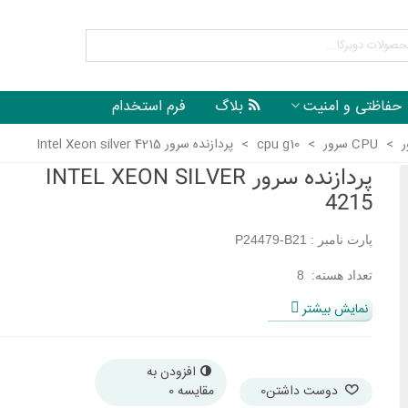
حفاظتی و امنیت
بلاگ
فرم استخدام
ر
>
CPU سرور
>
cpu g10
>
پردازنده سرور Intel Xeon silver 4215
پردازنده سرور INTEL XEON SILVER
4215
پارت نامبر : P24479-B21
تعداد هسته: 8
نمایش بیشتر
ظرفیت حافظه : 1ترابایت
میزان کش: 11مگابایت
افزودن به
سازگار با سرور : سرور های نسل 10
دوست داشتن
0
مقایسه
0