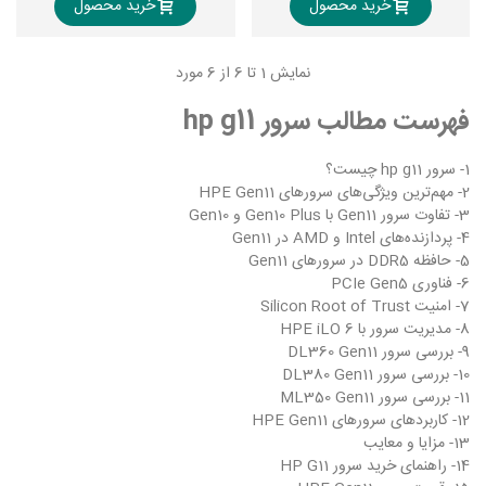
خرید محصول
خرید محصول
نمایش
1
تا 6 از 6 مورد
فهرست مطالب سرور hp g11
1- سرور hp g11 چیست؟
2- مهم‌ترین ویژگی‌های سرورهای HPE Gen11
3- تفاوت سرور Gen11 با Gen10 Plus و Gen10
4- پردازنده‌های Intel و AMD در Gen11
5- حافظه DDR5 در سرورهای Gen11
6- فناوری PCIe Gen5
7- امنیت Silicon Root of Trust
8- مدیریت سرور با HPE iLO 6
9- بررسی سرور DL360 Gen11
10- بررسی سرور DL380 Gen11
11- بررسی سرور ML350 Gen11
12- کاربردهای سرورهای HPE Gen11
13- مزایا و معایب
14- راهنمای خرید سرور HP G11