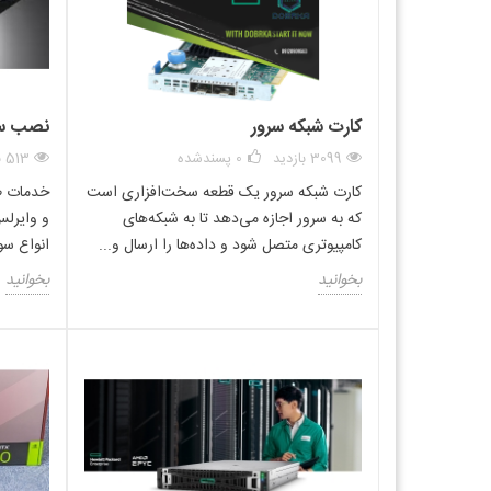
مشخصات
کارت شبکه سرور
نصب سرو
brand_ice
3099 بازدید
0
پسندشده
513 بازدید
Co2 Savings
کارت شبکه سرور یک قطعه سخت‌افزاری است
خدمات ط
Internal
که به سرور اجازه می‌دهد تا به شبکه‌های
و وایرلس
کامپیوتری متصل شود و داده‌ها را ارسال و...
انواع سویچ ها
Certification
بخوانید
بخوانید
Connectivity technology
Host interface
Operating temperature (T-T)
Storage temperature (T-T)
Operating relative humidity (H-H)