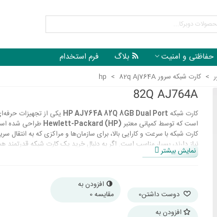
حفاظتی و امنیت
بلاگ
فرم استخدام
ر
>
کارت شبکه سرور hp
82q Aj764A
>
82Q AJ764A
کارت شبکه
HP AJ764A 82Q 8GB Dual Port
یکی از تجهیزات حرفه‌ا
است که توسط کمپانی معتبر
Hewlett-Packard (HP)
طراحی شده است
کارت شبکه با سرعت و کارایی بالا، برای سازمان‌ها و مراکزی که به انتقال سریع
نیاز دارند، بسیار مناسب است. اگر به دنبال خرید یک کارت شبکه قدرتمند ه
نمایش بیشتر
محصول می‌تواند گزینه ایده‌آلی برای شما باشد.
افزودن به
دوست داشتن
0
مقایسه
0
با تحویل سریع، سفارش شما ظرف 1 تا 2 روز کاری تحویل داده می شود
افزودن به