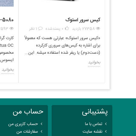
s Server
 Linux,
Compatible operating systems
کیس سرور استوک
-5080
aris
27358 بازدید
0
پسندشده
1 نظر
3593 بازد
Weight
«کیس سرور استوک» عبارتی هست که معمولاً
برای اشاره به کیس‌های سروری کارکرده
Data transfer rate
(دست‌دوم) یا ریفر شده استفاده میشه. این...
مخصوص گ
ایسوس و octua
بخوانید
Ports quantity
بخوانید
Supported protocols
355.6 x 254 x 76.2 mm (14 x 10 x 3")
Dimensions (W x D x H) (imperial)
Weight (imperial)
پشتیبانی
حساب من
Harmonized System (HS) code
تماس با ما
حساب کاربری من
مشخصات کلیدی کارت شبکه HP AJ764A 82Q 8GB Dual Port
نقشه سایت
سفارشات من
مدل محصول: HP AJ764A 82Q