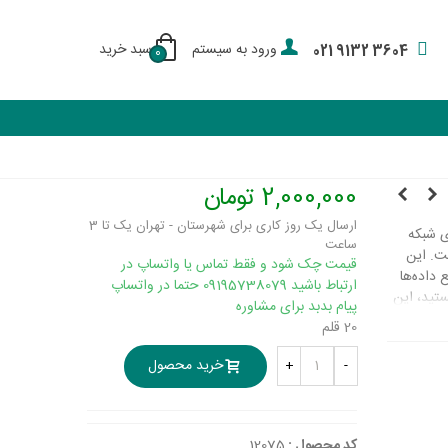
ورود به سیستم
سبد خرید
021 9132 3604
0
2,000,000 تومان
ارسال یک روز کاری برای شهرستان - تهران یک تا 3
ی شبکه
ساعت
. این
قیمت چک شود و فقط تماس یا واتساپ در
 داده‌ها
ارتباط باشید 09195738079 حتما در واتساپ
ستید، این
پیام بدبد برای مشاوره
20 قلم
خرید محصول
+
-
کد محصول :
12075