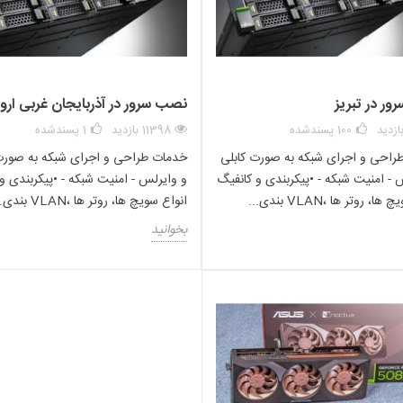
ر در تبریز
نصب سرور در آذربایجان غربی ارو
HP
100
پسندشده
11398 بازدید
1
پسندشده
0
راحی و اجرای شبکه به صورت کابلی
خدمات طراحی و اجرای شبکه به صورت
Yes
 - امنیت شبکه - •پیکربندی و کانفیگ
و وایرلس - امنیت شبکه - •پیکربندی و
، روتر ها ،VLAN بندی...
انواع سویچ ها، روتر ها ،VLAN بندی...
WEEE
بخوانید
Wired
PCI Express
0 - 55 °C
-40 - 70 °C
10 - 90%