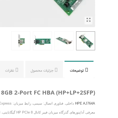
توضیحات
جزئیات محصول
نظرات
 8GB 2-Port FC HBA (HP+LP+2SFP)
HPE AJ764A
 داخلی. فناوری اتصال: سیمی، رابط میزبان: PCI Express
معرفی آداپتورهای گذرگاه میزبان فیبر کانال HP PCIe 8 گیگابایتی، اجزای زیرساخت مرکز داده را به سطح بالاتری