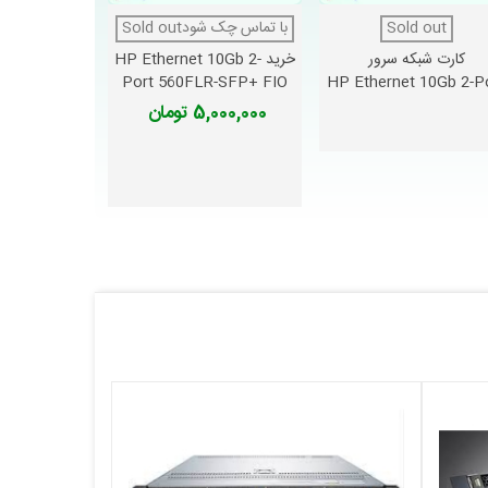
خرید b 4
Sold out
دوست داشتن
با تماس چک شودSold out
دوست داشتن
دوس
FLR FIO
کارت شبکه سرور
خرید HP Ethernet 10Gb 2-
ter
3,000,000 تو
Port 560FLR-SFP+ FIO
HP Ethernet 10Gb 2-P
Adapter
571FLR-SFP+ FIO
5,000,000 تومان
نگران کنند