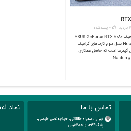
Windows 2003,Window
2008, VMware, Red Hat
RTX
SUSE Linux, Oracle Sol
ید
0
پسندشده
680 g
کارت گرافیک ASUS GeForce RTX 5080
Noctua OC نسل سوم کارت‌های گرافیک
8 Gbit/s
یمرها است که حاصل همکاری
N...
2
FC-SP
0.68 kg (1.5 lbs)
تماس با ما
نماد اعت
85176990
تهران، سه‌راه طالقانی، خواجه‌نصیر طوسی،
پلاک264، واحد۲‌غربی