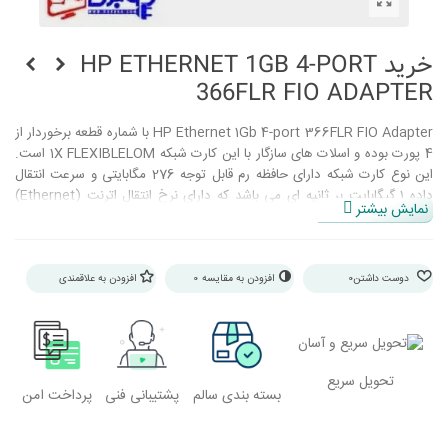
خرید HP ETHERNET 1GB 4-PORT
366FLR FIO ADAPTER
HP Ethernet 1Gb 4-port 366FLR FIO Adapter با شماره قطعه برخوردار از
4 پورت بوده و اسلات های سازگار با این کارت شبکه 1X FLEXIBLELOM است.
این نوع کارت شبکه دارای حافظه رم قابل توجه 276 مگابایتی و سرعت انتقال
داده 1 گیگابایت بر ثانیه ای می باشد که دارای نرخ انتقال اترنت (Ethernet)
نمایش بیشتر
کاملا ایده آل برای محاسبات با کارایی بالا، خوشه بندی پایگاه داده و سایر موارد
اینچنینی است، بعلاوه این کارت شبکه از تکنولوژی اتصال Wired و رابط PCI
EXPRESS 2.1 X4 بهره می گیرد.
دوست داشتن
0
افزودن به مقایسه
0
افزودن به علاقمندی
تحویل سریع
بسته بندی سالم
پشتیبانی فنی
پرداخت امن