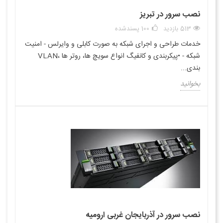
نصب سرور در تبریز
513 بازدید
100
پسندشده
خدمات طراحی و اجرای شبکه به صورت کابلی و وایرلس - امنیت
شبکه - •پیکربندی و کانفیگ انواع سویچ ها، روتر ها ،VLAN
بندی...
بخوانید
نصب سرور در آذربایجان غربی ارومیه