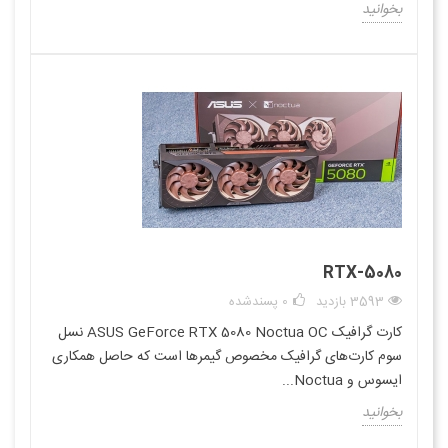
بخوانید
RTX-5080
3593 بازدید
0
پسندشده
کارت گرافیک ASUS GeForce RTX 5080 Noctua OC نسل
سوم کارت‌های گرافیک مخصوص گیمرها است که حاصل همکاری
ایسوس و Noctua...
بخوانید