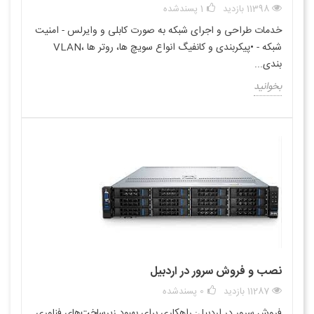
11398 بازدید
1
پسندشده
خدمات طراحی و اجرای شبکه به صورت کابلی و وایرلس - امنیت
شبکه - •پیکربندی و کانفیگ انواع سویچ ها، روتر ها ،VLAN
بندی...
بخوانید
نصب و فروش سرور در اردبیل
11287 بازدید
0
پسندشده
فروش سرور در اردبیل: راهکاری برای بهبود زیرساخت‌های فناوری