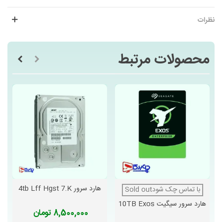
نظرات
محصولات مرتبط
هارد سرور 4tb Lff Hgst 7.k
با تماس چک شودSold out
هارد سرور سیگیت 10TB Exos
8,500,000 تومان