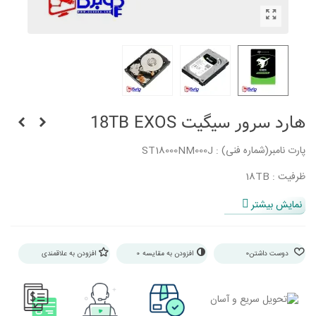
هارد سرور سیگیت 18TB EXOS
پارت نامبر(شماره فنی) : ST18000NM000J
ظرفیت : 18TB
سایز : LFF
نمایش بیشتر
سرعت چرخش : 7200 RPM
درگاه اتصال : SATA
دوست داشتن
0
افزودن به مقایسه
0
افزودن به علاقمندی