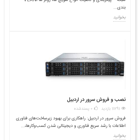
شبکه - •پیکربندی و کانفیگ انواع سویچ ها، روتر ها ،VLAN
بندی...
بخوانید
نصب و فروش سرور در اردبیل
11291 بازدید
0
پسندشده
فروش سرور در اردبیل: راهکاری برای بهبود زیرساخت‌های فناوری
اطلاعات با رشد سریع فناوری و دیجیتالی شدن کسب‌وکارها،...
بخوانید