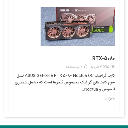
RTX-5080
3595 بازدید
0
پسندشده
کارت گرافیک ASUS GeForce RTX 5080 Noctua OC نسل
سوم کارت‌های گرافیک مخصوص گیمرها است که حاصل همکاری
ایسوس و Noctua...
بخوانید