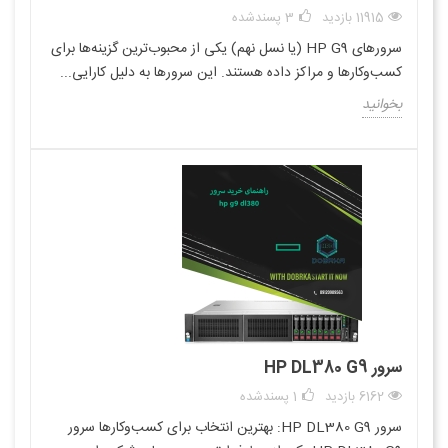
11915 بازدید
3
پسندشده
سرورهای HP G9 (یا نسل نهم) یکی از محبوب‌ترین گزینه‌ها برای
کسب‌وکارها و مراکز داده هستند. این سرورها به دلیل کارایی...
بخوانید
سرور HP DL380 G9
6162 بازدید
1
پسندشده
سرور HP DL380 G9: بهترین انتخاب برای کسب‌وکارها سرور