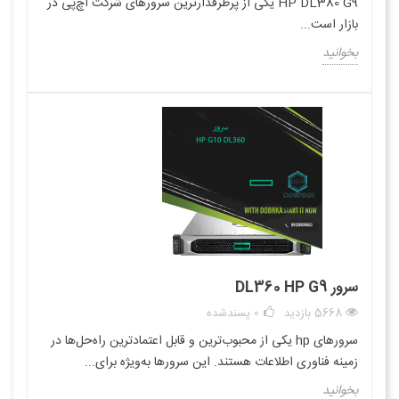
HP DL380 G9 یکی از پرطرفدارترین سرورهای شرکت اچ‌پی در
بازار است...
بخوانید
سرور DL360 HP G9
5668 بازدید
0
پسندشده
سرورهای hp یکی از محبوب‌ترین و قابل اعتمادترین راه‌حل‌ها در
زمینه فناوری اطلاعات هستند. این سرورها به‌ویژه برای...
بخوانید