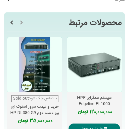
نظرات
محصولات مرتبط
سیستم همگرای HPE
با تماس چک شودSold out
Edgeline EL1000
خرید و قیمت سرور استوک اچ
120,000,000 تومان
پی دست دوم HP DL380 G9
35,000,000 تومان
خرید محصول