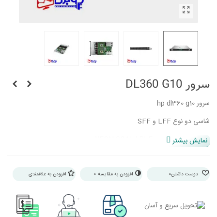
سرور DL360 G10
سرور hp dl360 g10
شاسی دو نوع LFF و SFF
سی پی یو های سری XEON SCALABLE
نمایش بیشتر
حداکثر 6 ترابایت رم DDR4
حداکثر تعداد هسته سی پی یو 28 هسته
دوست داشتن
0
افزودن به مقایسه
0
افزودن به علاقمندی
دارای 7 اسلات pci experss