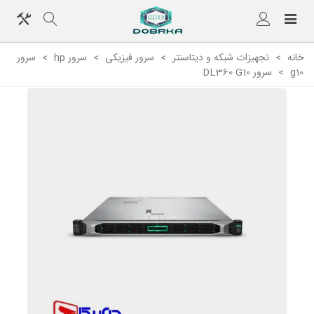
خانه
>
تجهیزات شبکه و دیتاسنتر
>
سرور فیزیکی
>
سرور hp
>
سرور
g10
>
سرور DL360 G10