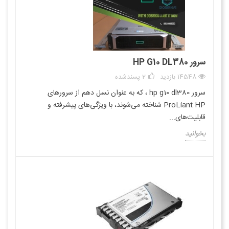
سرور HP G10 DL380
14548 بازدید
2
پسندشده
سرور hp g10 dl380 ، که به عنوان نسل دهم از سرورهای
ProLiant HP شناخته می‌شوند، با ویژگی‌های پیشرفته و
قابلیت‌های...
بخوانید