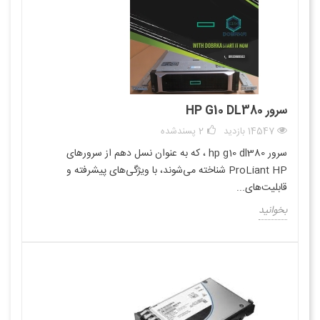
سرور HP G10 DL380
14547 بازدید
2
پسندشده
سرور hp g10 dl380 ، که به عنوان نسل دهم از سرورهای
ProLiant HP شناخته می‌شوند، با ویژگی‌های پیشرفته و
قابلیت‌های...
بخوانید