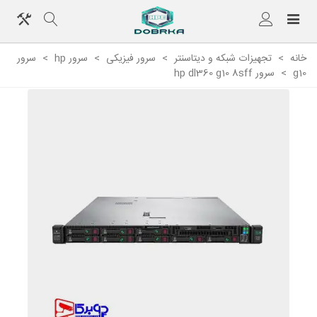
خانه
>
تجهیزات شبکه و دیتاسنتر
>
سرور فیزیکی
>
سرور hp
>
سرور
g10
>
سرور hp dl360 g10 8sff