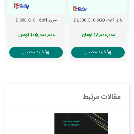
رایزر کارت DL380 G10 6GB
سرور Dl380 G10 16sff
18,000,000 تومان
105,000,000 تومان
خرید محصول
خرید محصول
مقالات مرتبط