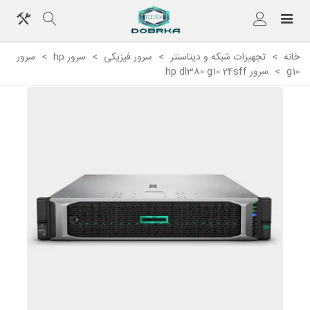
خانه
>
تجهیزات شبکه و دیتاسنتر
>
سرور فیزیکی
>
سرور hp
>
سرور
g10
>
سرور hp dl380 g10 24sff