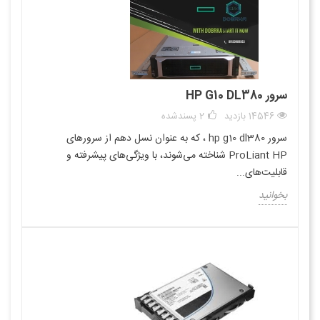
سرور HP G10 DL380
14546 بازدید
2
پسندشده
سرور hp g10 dl380 ، که به عنوان نسل دهم از سرورهای
ProLiant HP شناخته می‌شوند، با ویژگی‌های پیشرفته و
قابلیت‌های...
بخوانید