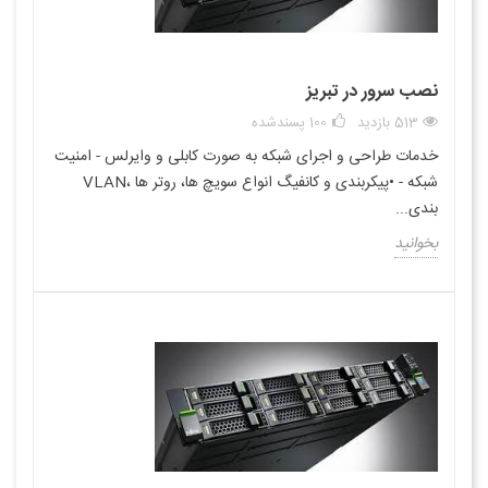
نصب سرور در تبریز
513 بازدید
100
پسندشده
خدمات طراحی و اجرای شبکه به صورت کابلی و وایرلس - امنیت
شبکه - •پیکربندی و کانفیگ انواع سویچ ها، روتر ها ،VLAN
بندی...
بخوانید