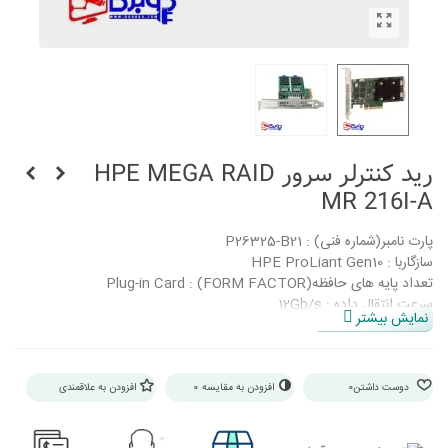
رید کنترلر سرور HPE MEGA RAID
MR 216I-A
پارت نامبر(شماره فنی) : P26325-B21
سازگاربا : HPE ProLiant Gen10
تعداد پایه های حافظه(FORM FACTOR) : Plug-in Card
سرعت انتقال داده : 12Gb/s
نمایش بیشتر
تعداد درایو قابل پشتیبانی : x8 host / x16 internal tri-mode
حافظه پنهان کش Flash-Backed Write Cach(FBWC) : ندارد
دوست داشتن
0
افزودن به مقایسه
0
افزودن به علاقمندی