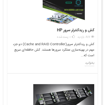
کش و ریدکنترلر سرور HP
817 بازدید
0
پسندشده
کش و ریدکنترلر سرور(Cache and RAID Controller) دو جزء
مهم در بهینه‌سازی عملکرد سرورها هستند. کش حافظه‌ای سریع
است که...
بخوانید