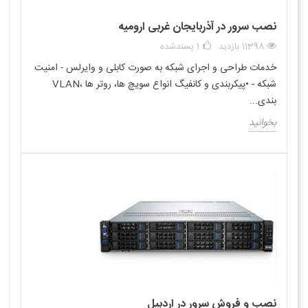
نصب سرور در آذربایجان غربی ارومیه
11398 بازدید
1
پسندشده
خدمات طراحی و اجرای شبکه به صورت کابلی و وایرلس - امنیت
شبکه - •پیکربندی و کانفیگ انواع سویچ ها، روتر ها ،VLAN
بندی...
بخوانید
نصب و فروش سرور در اردبیل