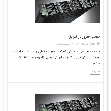
نصب سرور در تبریز
513 بازدید
100
پسندشده
خدمات طراحی و اجرای شبکه به صورت کابلی و وایرلس - امنیت
شبکه - •پیکربندی و کانفیگ انواع سویچ ها، روتر ها ،VLAN
بندی...
بخوانید