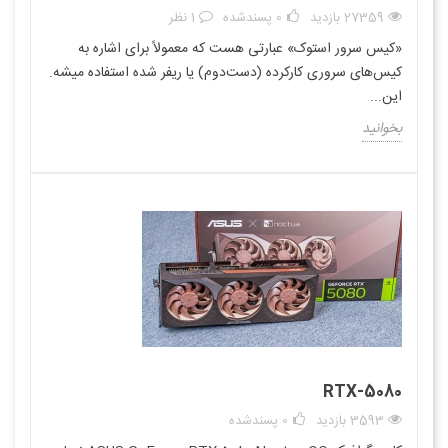
27359 بازدید
0
پسندشده
1 نظر
«کیس سرور استوک» عبارتی هست که معمولاً برای اشاره به
کیس‌های سروری کارکرده (دست‌دوم) یا ریفر شده استفاده میشه.
این...
بخوانید
RTX-5080
3593 بازدید
0
پسندشده