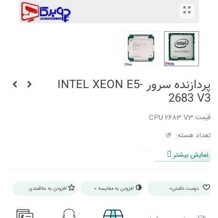
پردازنده سرور INTEL XEON E5-
2683 V3
قیمت CPU 2683 V3
تعداد هسته: 14
ظرفیت حافظه : 768 گیگابایت
نمایش بیشتر
میزان کش: 35 مگابایت
سازگار با سرور : سرور های نسل 9
دوست داشتن
0
افزودن به مقایسه
0
افزودن به علاقمندی