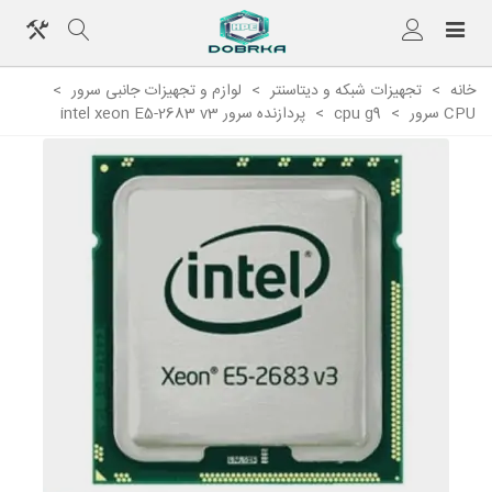
خانه
>
تجهیزات شبکه و دیتاسنتر
>
لوازم و تجهیزات جانبی سرور
>
CPU سرور
>
cpu g9
>
پردازنده سرور intel xeon E5-2683 v3