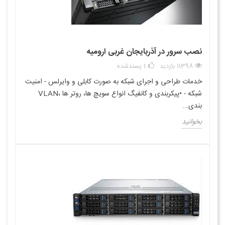
نصب سرور در آذربایجان غربی ارومیه
11398 بازدید
1
پسندشده
خدمات طراحی و اجرای شبکه به صورت کابلی و وایرلس - امنیت
شبکه - •پیکربندی و کانفیگ انواع سویچ ها، روتر ها ،VLAN
بندی...
بخوانید