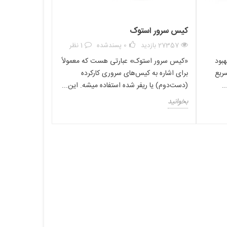
کیس سرور استوک
27357 بازدید
0
پسندشده
1 نظر
هبود
«کیس سرور استوک» عبارتی هست که معمولاً
ریع
برای اشاره به کیس‌های سروری کارکرده
.
(دست‌دوم) یا ریفر شده استفاده میشه. این...
بخوانید