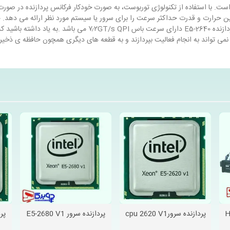
ت برخوردار است. با استفاده از تکنولوژی توربوست، به صورت خودکار فرکانس پردازنده د
می نماید. سرعت توربو در این پردازنده 3.000 گیگاهرتز می باشد.پرد
نمی تواند به انجام فعالیت بپردازند و به قطعه های دیگری همچون حافظه ی ذخیره س
HP
پردازنده سرورcpu 2620 V1
پردازنده سرور E5-2680 V1
پردا
دوست داشتن
دوست داشتن