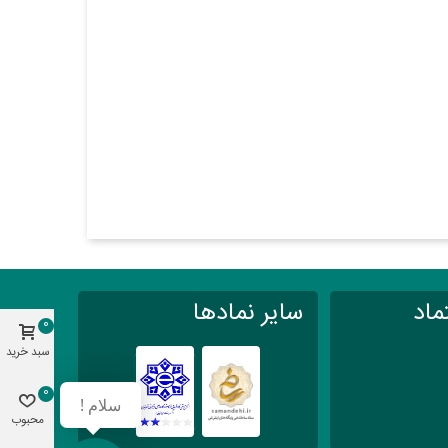
ماد
سایر نمادها
0
سبد خرید
0
سلام !
محبوب