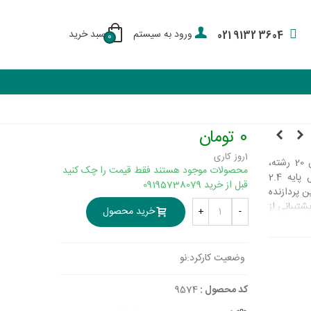
ورود به سیستم
سبد خرید
021 9132 3604
0
0 تومان
1روز کاری
پردازنده سرور مدل E5-2640 دارای 10 هسته با قابلیت پردازش همزمان 20 رشته،
محصولات موجود هستند فقط قیمت را چک کنید
حافظه کش 25 مگابایت با بهره گیری از فناوری اسمارت کش، فرکانس پایه 2.4
قبل از خرید 09195738079
می باشد. سری این پردازنده
 و قابلیت پشتیبانی از
خرید محصول
+
-
ارد. علاوه بر موارد ذکر شده
رتریدینگ و حافظه
وضعیت کارکرد:
نو
کد محصول :
9574