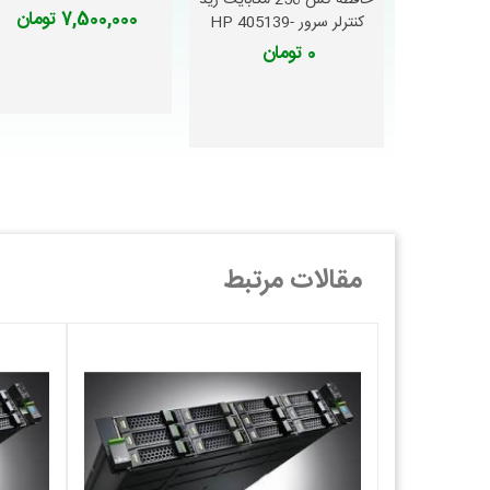
حافظه کش 256 مگابایت رید
7,500,000 تومان
کنترلر سرور HP 405139-
B21
0 تومان
مقالات مرتبط