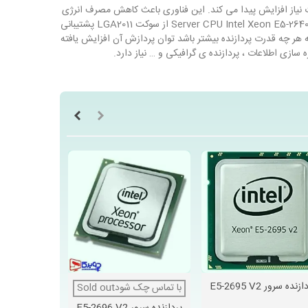
ر صورت نیاز افزایش پیدا می کند. این فناوری باعث کاهش مصرف انرژی
در زمان ارسال درخواست های سنگین شده و با بهره گیری از بیشترین حرارت و قدرت حداکثر سرعت را برای سرور یا سیستم مورد نظر ارائه می دهد. Server CPU Intel Xeon E5-2640 از سوکت LGA2011 پشتیبانی
ازنده E5-2640 دارای سرعت باس ۷٫۲GT/s QPI می باشد .به یاد داشته باشید که هر چه قدرت پردازنده بیشتر باشد توان پردازش آن افزایش یافته
ازی اطلاعات ، پردازنده ی گرافیکی و … نیاز دارد.
زنده سرور E5-2695 V2
پردازنده سرور -2697 V2
دوست داشتن
با تماس چک شودSold out
دوست داشتن
دوس