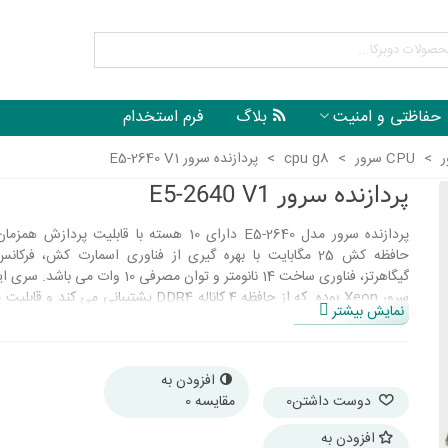
حفاظتی و امنیت
بلاگ
فرم استخدام
ر
>
CPU سرور
>
cpu g8
>
پردازنده سرور E5-2640 V1
پردازنده سرور E5-2640 V1
گیگاهرتز، فناوری ساخت 14 نانومتر و توان مصرفی 10 وات 
سرور Xeon بوده که از حافظه 4 کاناله DDR4 پشتیبانی می کند
نمایش بیشتر
نسل سوم درگاه ارتباطی موسوم به PCI Express 3.0 را د
پردازنده سرور اینتل Xeon E5-2640 از فناوری توربوست و هایپ
ECC پشتیبانی می نماید.
افزودن به
دوست داشتن
0
مقایسه
0
افزودن به