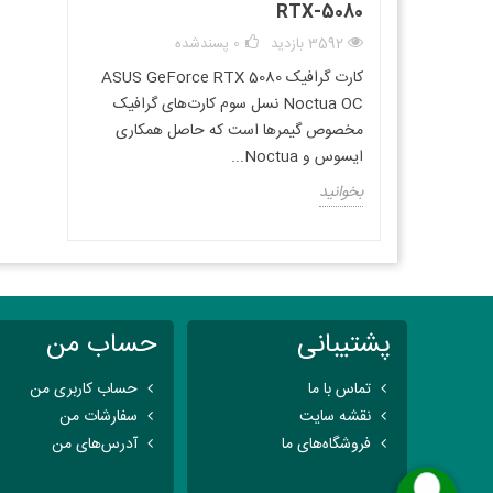
RTX-5080
3592 بازدید
0
پسندشده
کارت گرافیک ASUS GeForce RTX 5080
Noctua OC نسل سوم کارت‌های گرافیک
مخصوص گیمرها است که حاصل همکاری
ایسوس و Noctua...
بخوانید
پشتیبانی
حساب من
تماس با ما
حساب کاربری من
نقشه سایت
سفارشات من
فروشگاه‌های ما
آدرس‌های من