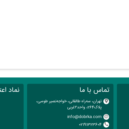
تماس با ما
نماد اعت
تهران، سه‌راه طالقانی، خواجه‌نصیر طوسی،
پلاک264، واحد۲‌غربی
info@dobrka.com
02191323604