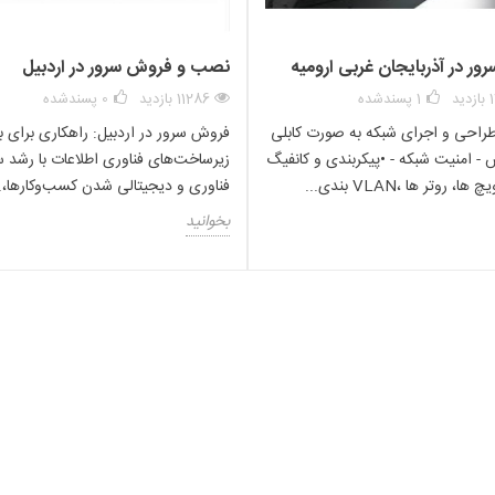
ر در آذربایجان غربی ارومیه
نصب و فروش سرور در اردبیل
د
1
پسندشده
11286 بازدید
0
پسندشده
راحی و اجرای شبکه به صورت کابلی
فروش سرور در اردبیل: راهکاری برای ب
 - امنیت شبکه - •پیکربندی و کانفیگ
زیرساخت‌های فناوری اطلاعات با رشد س
، روتر ها ،VLAN بندی...
فناوری و دیجیتالی شدن کسب‌وکارها،..
بخوانید