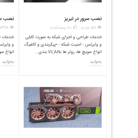
نصب سرور در تبریز
نصب سرو
511 بازدید
100
پسندشده
11398 بازدی
خدمات طراحی و اجرای شبکه به صورت کابلی
خدمات ط
و وایرلس - امنیت شبکه - •پیکربندی و کانفیگ
و وایرلس
انواع سویچ ها، روتر ها ،VLAN بندی...
انواع سویچ ها
بخوانید
بخوانید