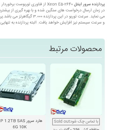
پردازنده سرور اینتل
Xeon E5-2640 از فناوری توربوس
و سرعت سیستم نیز افزایش خواهد یافت. البته پردازنده به تنهایی 
نمایش بیشتر
محصولات مرتبط
هارد سرور  1.2TB SAS
با تماس چک شودSold out
دوست داشتن
دوست داشتن
6G 10K