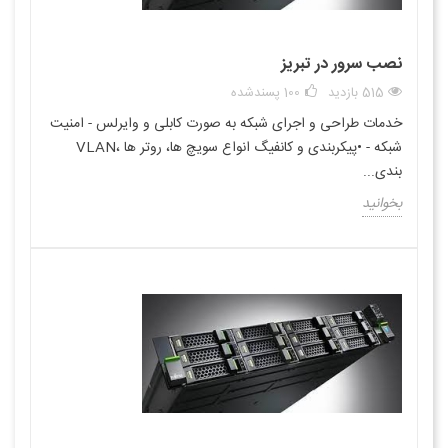
نصب سرور در تبریز
515 بازدید
100
پسندشده
خدمات طراحی و اجرای شبکه به صورت کابلی و وایرلس - امنیت
شبکه - •پیکربندی و کانفیگ انواع سویچ ها، روتر ها ،VLAN
بندی...
بخوانید