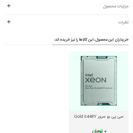
جزئیات محصول
نظرات
خریداران این محصول، این کالاها را نیز خریده اند:
سی پی یو سرور Gold 6448Y
0 تومان