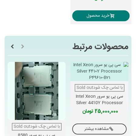
خرید محصول
محصولات مرتبط
با تماس چک شودSold out
سی پی یو سرور Intel Xeon
Silver 4410Y Processor
P49610-B21
25,000,000 تومان
با تماس چک شودSold out
مشاهده بیشتر
سی پی یو سرور 8580