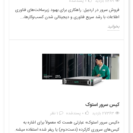
11289 بازدید
0
پسندشده
فروش سرور در اردبیل: راهکاری برای بهبود زیرساخت‌های فناوری
اطلاعات با رشد سریع فناوری و دیجیتالی شدن کسب‌وکارها،...
بخوانید
کیس سرور استوک
27363 بازدید
0
پسندشده
1 نظر
«کیس سرور استوک» عبارتی هست که معمولاً برای اشاره به
کیس‌های سروری کارکرده (دست‌دوم) یا ریفر شده استفاده میشه.