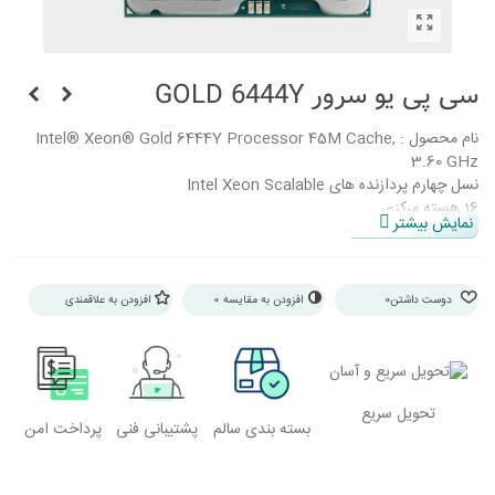
سی پی یو سرور GOLD 6444Y
نام محصول : Intel® Xeon® Gold 6444Y Processor 45M Cache,
3.60 GHz
نسل چهارم پردازنده های Intel Xeon Scalable
16 هسته مرکزی
نمایش بیشتر
32 هسته مجازی
فرکانس 3.60 گیگاهرتزی
توربو 4.00 گیگاهرتزی
حافظه کش 45 مگابایت
دوست داشتن
0
افزودن به مقایسه
0
افزودن به علاقمندی
توان مصرفی 270 وات
ظرفیت حافظه 4 ترابایت
حافظه DDR5-4800/DDR5 4400
سوکت FCLGA4677
تحویل سریع
حداکثر سرعت حافظه: 4800 مگاهرتز
بسته بندی سالم
پشتیبانی فنی
پرداخت امن