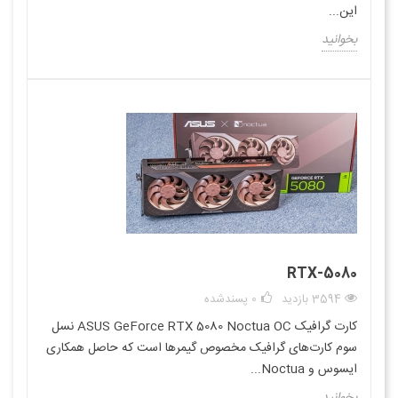
این...
بخوانید
RTX-5080
3594 بازدید
0
پسندشده
کارت گرافیک ASUS GeForce RTX 5080 Noctua OC نسل
سوم کارت‌های گرافیک مخصوص گیمرها است که حاصل همکاری
ایسوس و Noctua...
بخوانید