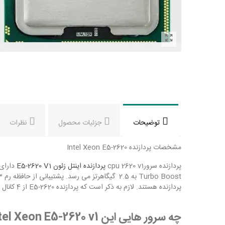
توضیحات
جزئیات محصول
نظرات
مشخصات پردازنده Intel Xeon E5-2620
پردازنده سرورcpu 2620 v1
پردازنده اینتل زئون E5-2620 V1
پردازنده هستند. لازم به ذکر است که پردازنده E5-2620 از 4 کانال برای ارتباط با حافظه رم استفاده می کند و روی سوکت FCLGA2011 قابل استفاده است. توان مصرفی این پردازنده 95 وات می باشد.
چه سرور هایی این Intel Xeon E5-2620 v1 کاربرد دارد