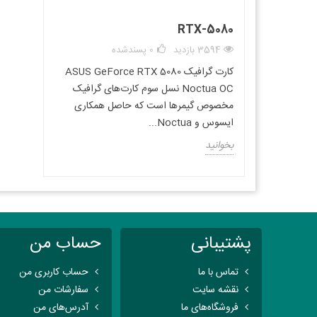
RTX-5080
3594 بازدید
0
پسندشده
کارت گرافیک ASUS GeForce RTX 5080
Noctua OC نسل سوم کارت‌های گرافیک
مخصوص گیمرها است که حاصل همکاری
ایسوس و Noctua...
بخوانید
پشتیبانی
حساب من
تماس با ما
حساب کاربری من
نقشه سایت
سفارشات من
فروشگاه‌های ما
آدرس‌های من