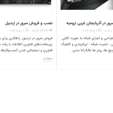
ر در آذربایجان غربی ارومیه
نصب و فروش سرور در اردبیل
1
پسندشده
11288 بازدید
0
پسندشده
راحی و اجرای شبکه به صورت کابلی
فروش سرور در اردبیل: راهکاری برای ب
 - امنیت شبکه - •پیکربندی و کانفیگ
زیرساخت‌های فناوری اطلاعات با رشد س
، روتر ها ،VLAN بندی...
فناوری و دیجیتالی شدن کسب‌وکارها،..
بخوانید