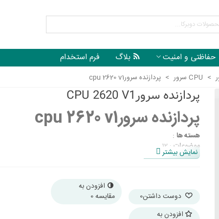
حفاظتی و امنیت
بلاگ
فرم استخدام
ر
>
CPU سرور
>
پردازنده سرورcpu 2620 v1
پردازنده سرورCPU 2620 V1
پردازنده سرورcpu 2620 v1
هسته ها
:
موضوعات
: 12
نمایش بیشتر
سرعت ساعت پایه
: 2.
حداکثر فرکانس توربو
:
حافظه پنهان
:
افزودن به
TDP (قدرت طراحی حرارتی)
: 95 وات
دوست داشتن
0
مقایسه
0
حافظه پشتیبانی شده
: DDR
سوکت
:
افزودن به
خطوط PCI Express
: