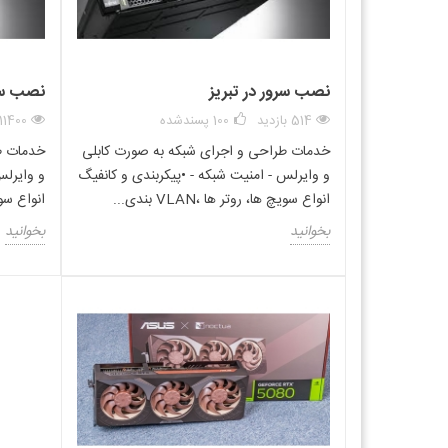
نصب سرور در تبریز
نصب سرو
514 بازدید
100
پسندشده
11400 بازدید
خدمات طراحی و اجرای شبکه به صورت کابلی
خدمات ط
و وایرلس - امنیت شبکه - •پیکربندی و کانفیگ
و وایرلس
انواع سویچ ها، روتر ها ،VLAN بندی...
انواع سویچ ها
بخوانید
بخوانید