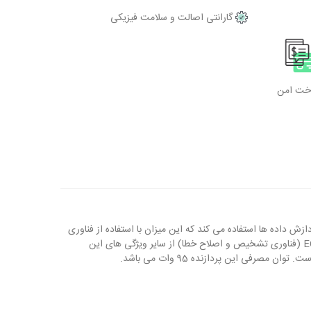
گارانتی اصالت و سلامت فیزیکی
و بهره
اخت امن
ملیاتی می باشد که از فرکانس پایه 2 گیگاهرتز برای پردازش داده ها استفاده می کند که این میزان با استفاده از فناوری
Turbo Boost به 2.5 گیگاهرتز می رسد. پشتیبانی از حافظه رم DDR3 800/1066/1333 با حداکثر ظرفیت 384 گیگاهرتز و پشتیبانی از حافظه ECC (فناوری تشخیص و اصلاح خطا) از سایر ویژگی های این