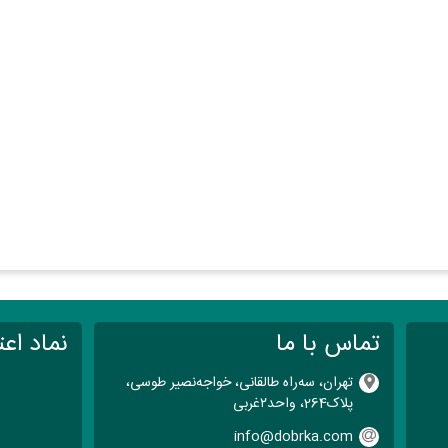
تماس با ما
نماد اعت
تهران، سه‌راه طالقانی، خواجه‌نصیر طوسی،
پلاک264، واحد۲‌غربی
info@dobrka.com