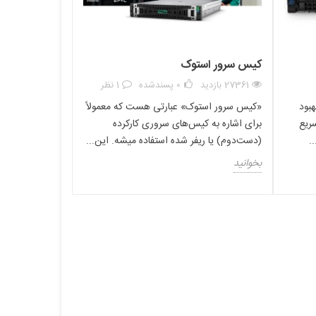
کیس سرور استوک
27361 بازدید
0
پسندشده
1 نظر
هبود
«کیس سرور استوک» عبارتی هست که معمولاً
ریع
برای اشاره به کیس‌های سروری کارکرده
.
(دست‌دوم) یا ریفر شده استفاده میشه. این...
بخوانید