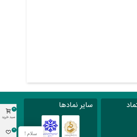
ماد
سایر نمادها
0
سبد خرید
0
سلام !