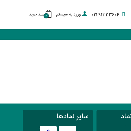
ورود به سیستم
سبد خرید
021 9132 3604
0
ماد
سایر نمادها