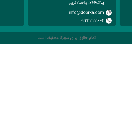
پلاک264، واحد۲‌غربی
info@dobrka.com
02191323604
تمام حقوق برای دوبرکا محفوظ است.