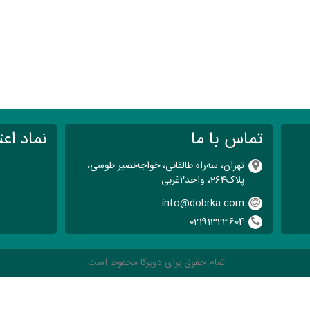
تماس با ما
نماد اعت
تهران، سه‌راه طالقانی، خواجه‌نصیر طوسی،
پلاک264، واحد۲‌غربی
info@dobrka.com
02191323604
تمام حقوق برای دوبرکا محفوظ است.