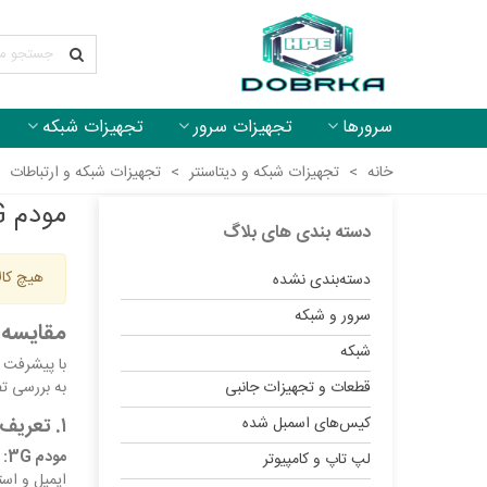
سرورها
تجهیزات سرور
تجهیزات شبکه
خانه
>
تجهیزات شبکه و دیتاسنتر
>
تجهیزات شبکه و ارتباطات
مودم 3G و 4G
دسته بندی های بلاگ
هیچ کال
دسته‌بندی نشده
سرور و شبکه
مقایسه مودم 3G و 4G: انتخاب م
شبکه
قطعات و تجهیزات جانبی
به بررسی تفاوت
کیس‌های اسمبل شده
۱. تعریف مودم 3G و 4G
مودم 3G:
لپ تاپ و کامپیوتر
ایمیل و است