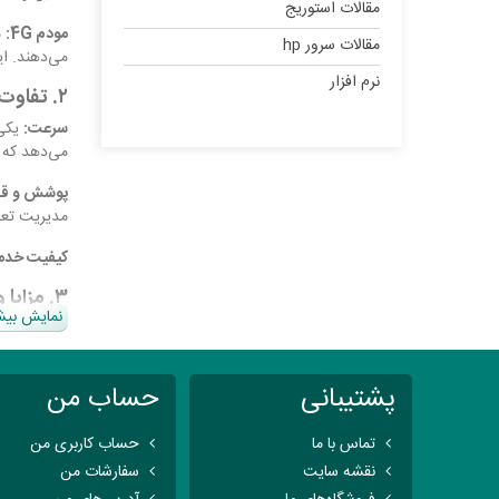
مقالات استوریج
مودم 4G:
مقالات سرور hp
می‌دهند. ای
نرم افزار
۲. تفاوت‌های کلیدی بین مودم 3G و 4G
سرعت:
می‌دهد که ب
پوشش و قاب
مدیریت تعداد
کیفیت خدم
۳. مزایا و معایب مودم 3G و 4G
نمایش بیش
مزایای مودم G
هزینه کمتر:
پشتیبانی
حساب من
پوشش گستر
معایب مودم G
تماس با ما
حساب کاربری من
نقشه سایت
سفارشات من
سرعت پایین‌