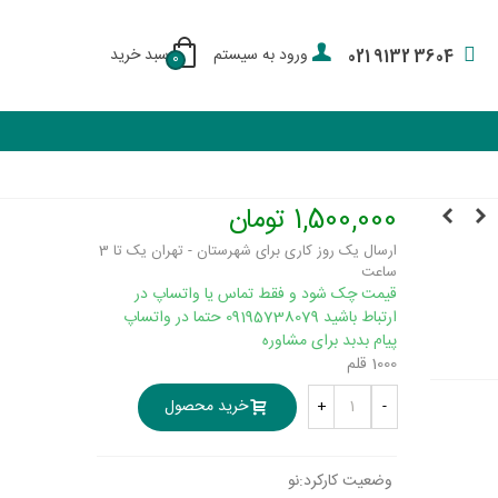
ورود به سیستم
سبد خرید
021 9132 3604
0
1,500,000 تومان
ارسال یک روز کاری برای شهرستان - تهران یک تا 3
ساعت
قیمت چک شود و فقط تماس یا واتساپ در
ارتباط باشید 09195738079 حتما در واتساپ
پیام بدبد برای مشاوره
1000 قلم
خرید محصول
+
-
وضعیت کارکرد:
نو