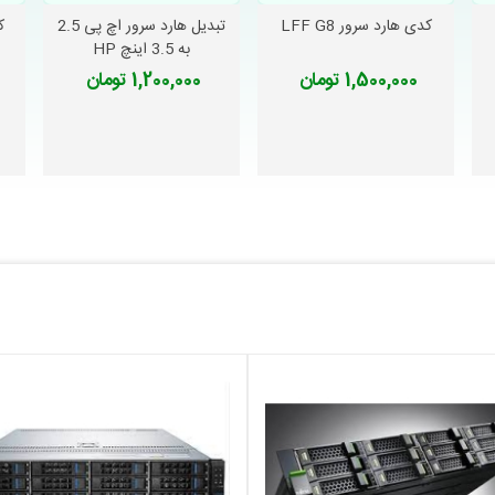
کدی هارد سرور LFF G8
تبدیل هارد سرور اچ پی 2.5
ک
دوست داشتن
دوست داشتن
به 3.5 اینچ HP
1,500,000 تومان
1,200,000 تومان
سرورهای با تعداد هارد دیسک بیشتر به کار می‌رود. استفاده از فرم فاکتور SFF به دلیل کمتر بودن حجم سرو
Gen1 با کدی هارد SFF G8 سازگار نخواهند بود.