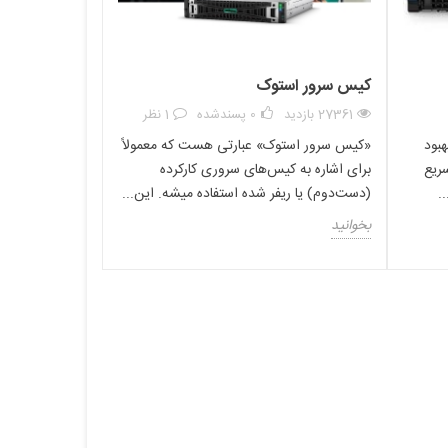
ه عواملی مانند تعداد هارد دیسک‌ها، نوع پردازنده، حافظه و
ً با قیمت پایین‌تری نسبت به سرورهای جدیدتر و قابل ارتقاء فروخته می‌شوند. با این
کیس سرور استوک
27361 بازدید
0
پسندشده
1 نظر
هبود
«کیس سرور استوک» عبارتی هست که معمولاً
ریع
برای اشاره به کیس‌های سروری کارکرده
.
(دست‌دوم) یا ریفر شده استفاده میشه. این...
بخوانید