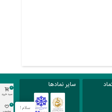
ماد
سایر نمادها
0
سبد خرید
0
سلام !
محبوب