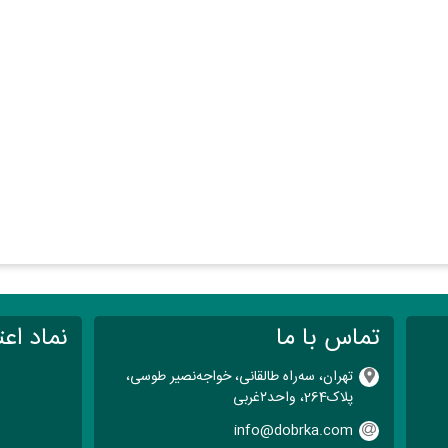
تماس با ما
نماد اعت
تهران، سه‌راه طالقانی، خواجه‌نصیر طوسی،
پلاک264، واحد۲‌غربی
info@dobrka.com