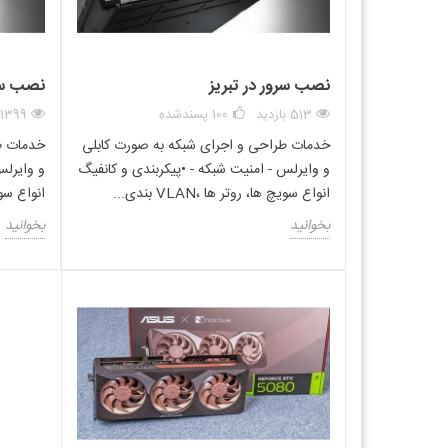
کدی هارد سرور hp
ممکن است بسته به شرایط بازار و دسترسی به م
دیگر قطعات سرور بستگی دارد.
به ط
حال، باید توجه داشت که خرید سرورهای قدیمی ممکن است با مشکل
نصب سرور در تبریز
نصب سرو
در هر صورت، برای اطلاع از قیمت دقیق کدی هارد سرور SFF G8، بهتر است با فروشندگان و تامین کنندگان مختلف تماس بگیرید و قیمت را با توجه به شرایط فعلی بازار و تجهیزات مورد نیاز، بررسی کنید.
513 بازدید
100
پسندشده
11399 بازدی
موارد مرتبط به این محصول :
خدمات طراحی و اجرای شبکه به صورت کابلی
خدمات ط
و وایرلس - امنیت شبکه - •پیکربندی و کانفیگ
و وایرلس
انواع سویچ ها، روتر ها ،VLAN بندی...
انواع سویچ ها
بخوانید
بخوانید