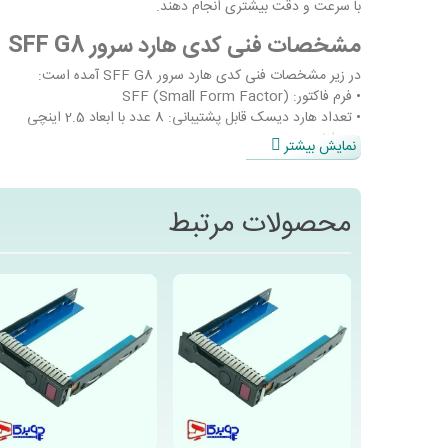
با سرعت و دقت بیشتری انجام دهند.
مشخصات فنی کدی هارد سرور SFF G8
در زیر مشخصات فنی کدی هارد سرور SFF G8 آمده است:
• فرم فاکتور: SFF (Small Form Factor)
• تعداد هارد دیسک قابل پشتیبانی: 8 عدد با ابعاد 2.5 اینچی
• پردازنده:
نمایش بیشتر
- پردازنده‌های قابل پشتیبانی: Intel Xeon E5-2600 و E5-2600 v2
- تعداد پردازنده قابل پشتیبانی: حداکثر 2
• حافظه:
محصولات مرتبط
- تعداد شیارهای حافظه: 24 عدد
- نوع حافظه: DDR3 Memory
- حداکثر ظرفیت حافظه: 768 گیگابایت
• کنترلر RAID
- نوع کنترلر RAID: HPE Smart Array P420i Controller
- تعداد پورت‌های SAS/SATA: 2 عدد
- حداکثر تعداد دیسک‌های پشتیبانی شده: 8 عدد
• اتصال شبکه:
- تعداد پورت‌های شبکه: 4 عدد
- نوع پورت‌های شبکه: 1Gb 4-port 331FLR Ethernet Adapter
• منبع تغذیه: