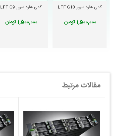
- تعداد و نوع منبع تغذیه: 2 عدد Hot-plug HPE 460W Common Slot Platinum Plus Power Supplies
کدی هارد سرور LFF G10
کدی هارد سرور LFF G9
دوست داشتن
دوست داشتن
• ابعاد:
- ارتفاع: 4.32 سانتی‌متر
- عرض: 38.59 سانتی‌متر
1,500,000 تومان
1,500,000 تومان
- عمق: 61.6 سانتی‌متر
- وزن: 9.5 کیلوگرم
سرعت بالا در اختیار کاربران قرار می‌دهد.
تفاوت کدی SFF و LFF
مقالات مرتبط
می‌شود. استفاده از فرم فاکتور LFF به دلیل افزایش تعداد هارد دیسک‌ها و قابلیت ارتقاء آسان تر، معمولاً در محیط‌هایی که نیاز به ذخیره‌سازی بیشتر دارند، توصیه می‌شود.
کدی هارد سرور SFF G8 با کدام نسل از سرور ها سازگار است؟
سرورهای DL360p Gen8، DL380p Gen8، BL460c Gen8 و ML350p Gen8 می‌شوند.
به عنوان نمونه، اگر شما به دنبال ارتقاء سرور خود هستید، سرورهای نسل بعدی یعنی سرورهای ProLiant Gen9 یا 0
قیمت کدی هارد سرور SFF G8