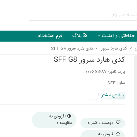
حفاظتی و امنیت
بلاگ
فرم استخدام
ر
>
کدی هارد سرور
>
کدی هارد سرور SFF G8
کدی هارد سرور SFF G8
پارت نامبر: 651687-001
سایز: SFF
رابط: SAS/SATA/SSD
نمایش بیشتر
سازگاری: HP Proliant Gen8
افزودن به
دوست داشتن
0
مقایسه
0
افزودن به