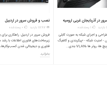
وجودی‌های مختلف، قیمت متفاوتی داشته باشد. همچنین، قیمت این سرور معمولاً ب
ور کلی، سرورهای قدیمی تر مانند کدی هارد سرور SFF G8 به دلیل عدم تولید جدید و محدودیت در قطعات یدکی، معمولا
اتی همچون عمر کوتاه تر و عدم پشتیبانی از نسل‌های بعدی همراه باشد.
ر در آذربایجان غربی ارومیه
نصب و فروش سرور در اردبیل
د
1
پسندشده
11287 بازدید
0
پسندشده
راحی و اجرای شبکه به صورت کابلی
فروش سرور در اردبیل: راهکاری برای ب
سرور hp
 - امنیت شبکه - •پیکربندی و کانفیگ
زیرساخت‌های فناوری اطلاعات با رشد س
، روتر ها ،VLAN بندی...
فناوری و دیجیتالی شدن کسب‌وکارها،..
کدی هارد سرور g8
بخوانید