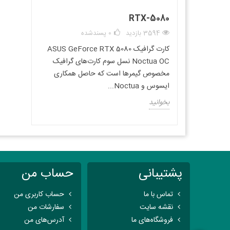
RTX-5080
3594 بازدید
0
پسندشده
کارت گرافیک ASUS GeForce RTX 5080
Noctua OC نسل سوم کارت‌های گرافیک
مخصوص گیمرها است که حاصل همکاری
ایسوس و Noctua...
بخوانید
پشتیبانی
حساب من
تماس با ما
حساب کاربری من
نقشه سایت
سفارشات من
فروشگاه‌های ما
آدرس‌های من