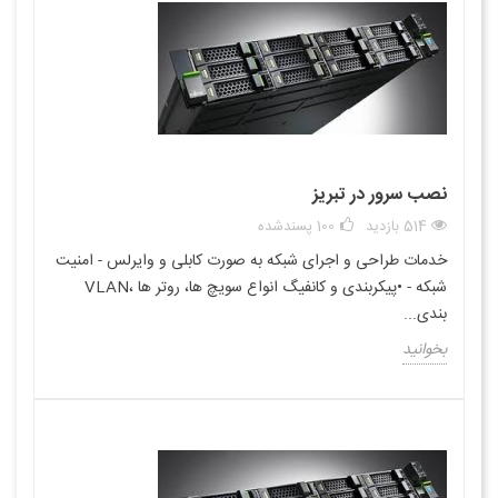
نصب سرور در تبریز
514 بازدید
100
پسندشده
خدمات طراحی و اجرای شبکه به صورت کابلی و وایرلس - امنیت
شبکه - •پیکربندی و کانفیگ انواع سویچ ها، روتر ها ،VLAN
بندی...
بخوانید