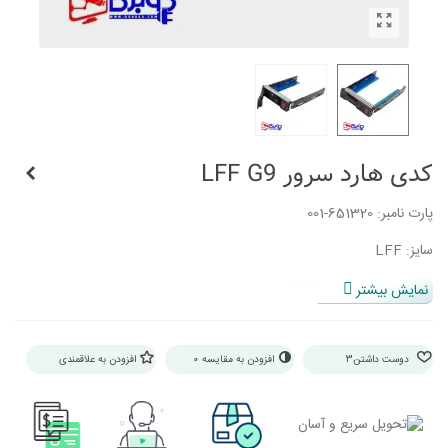
کدی هارد سرور LFF G9
پارت نامبر: 651320-001
سایز: LFF
رابط: SAS/SATA/SSD
نمایش بیشتر
سازگاری: HP Proliant Gen8, Gen9, Gen10
دوست داشتن
3
افزودن به مقایسه
0
افزودن به علاقمندی