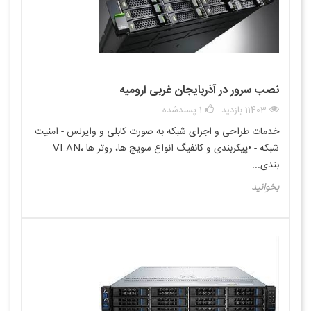
نصب سرور در آذربایجان غربی ارومیه
11403 بازدید
1
پسندشده
خدمات طراحی و اجرای شبکه به صورت کابلی و وایرلس - امنیت
شبکه - •پیکربندی و کانفیگ انواع سویچ ها، روتر ها ،VLAN
بندی...
بخوانید