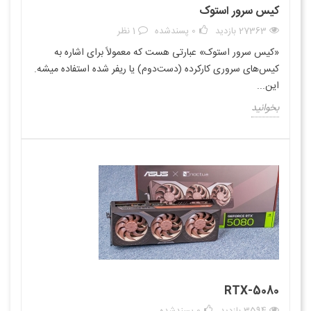
کیس سرور استوک
27363 بازدید
0
پسندشده
1 نظر
«کیس سرور استوک» عبارتی هست که معمولاً برای اشاره به
کیس‌های سروری کارکرده (دست‌دوم) یا ریفر شده استفاده میشه.
این...
بخوانید
RTX-5080
3594 بازدید
0
پسندشده