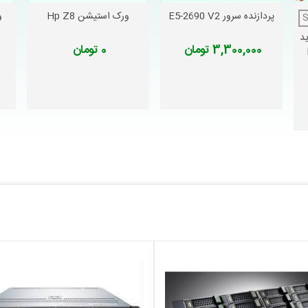
پردازنده سرور E5-2690 V2
ورک استیشن Hp Z8
و
دوست داشتن
دوست داشتن
 رید
3,300,000 تومان
0 تومان
 را به راحتی به ورک‌استیشن متصل کرده و تجربه کاربری بهتری داشته باشید.
ه
ستم
است. با استفاده از فناوری‌های مدیریتی مانند
P Performance Advisor
‌عامل را به‌روز نگه می‌دارد و این امر باعث می‌شود که عملکرد دستگاه همیشه در بال
HP Client Secur
و
TPM 2.0
پشتیبانی می‌کند. این ویژگی‌ها به شما این امکان
رمجاز به داده‌های شما تقریباً غیرممکن می‌شود.
با پردازنده‌
یده دارند، ایده‌آل است.
حی‌های گرافیکی پیچیده یا رندرینگ سه‌بعدی نیاز دارید، این ورک‌استیشن به دلیل
‌شود که طراحی‌های شما با سرعت و دقت بیشتری انجام شود.