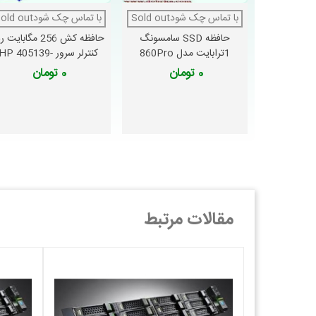
پورت‌های
DisplayPort
و
VGA
برای اتصال به نمایشگرها
با تماس چک شودSold out
دوست داشتن
با تماس چک شودSold out
دوست داشتن
1 پورت
Gigabit Ethernet
برای اتصال به شبکه
حافظه SSD سامسونگ
حافظه کش 256 مگابایت
پشتیبانی از
کارت‌های PCIe
برای ارتقا
1ترابایت مدل 860Pro
کنترلر سرور HP 405139-
این پورت‌ها به شما این امکان را می‌دهند که انواع تجهیزات جانبی
B21
0 تومان
0 تومان
5.
مدیریت آسان با فناوری‌های پیشرفت
یکی از ویژگی‌های مهم این ورک‌استیشن، قابلیت
مدیریت آسان سی
تنظیم کنند. این نرم‌افزار به‌طور خودکار درایورها، بایوس، و سیستم
6.
امنیت پیشرفته
ورک‌استیشن HP Z240 از ویژگی‌های امنیتی پیشرفته‌ای مانند
ity
محافظت کنید. همچنین، با قابلیت
رمزگذاری هارد درایو
، دسترسی غی
مقالات مرتبط
مزایای
خرید ورک‌استیشن HP Z240
عملکرد بالا و توان پردازشی فوق‌العاده
حرفه‌ای‌ها و کسب‌وکارهایی که نیاز به پردازش داده‌های پیچ
مناسب برای طراحی‌های گرافیکی و رندرینگ 3D
اگر به طرا
AMD Radeon
انتخاب مناسبی است. این ویژگی باعث می