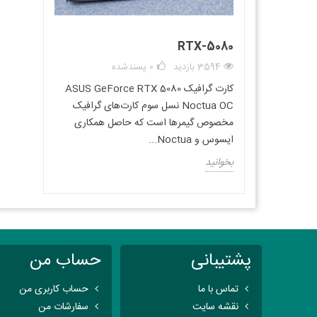
RTX-5080
3594 بازدید
0
پسندشده
کارت گرافیک ASUS GeForce RTX 5080
Noctua OC نسل سوم کارت‌های گرافیک
مخصوص گیمرها است که حاصل همکاری
ایسوس و Noctua...
بخوانید
پشتیبانی
حساب من
تماس با ما
حساب کاربری من
نقشه سایت
سفارشات من