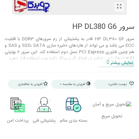
سرور HP DL380 G6
سرور HP DL380 G6 قادر به پشتیبانی از رم سرورهای DDR3 با قابلیت
ECC می باشد و می تواند از هاردهای ذخیره سازی SSD، SATA و SAS و
هم چنین فناوری PCI Express نسل دوم استفاده کند. این سرور 2 یونیتی
(3.4 اینچ) را می توانید در انواع رک و مراکز داده مورد استفاده قرار دهید.
نمایش بیشتر
دوست داشتن
0
افزودن به مقایسه
0
افزودن به علاقمندی
تحویل سریع
بسته بندی سالم
پشتیبانی فنی
پرداخت امن