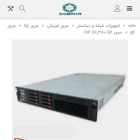
خانه
>
تجهیزات شبکه و دیتاسنتر
>
سرور فیزیکی
>
سرور hp
>
سرور
g6
>
سرور HP DL380 G6